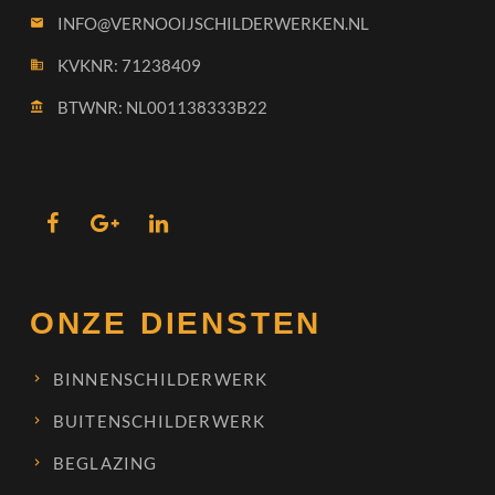
INFO@VERNOOIJSCHILDERWERKEN.NL
email
KVKNR: 71238409
business
BTWNR: NL001138333B22
account_balance
ONZE DIENSTEN
BINNENSCHILDERWERK
BUITENSCHILDERWERK
BEGLAZING