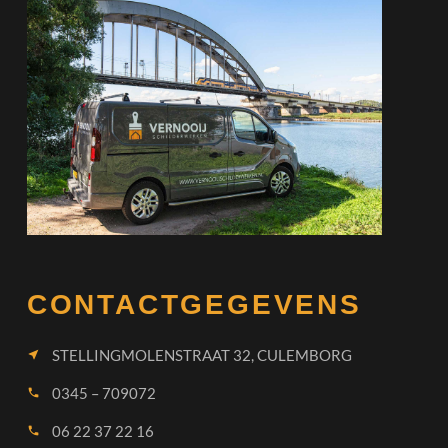
CONTACTGEGEVENS
STELLINGMOLENSTRAAT 32, CULEMBORG
near_me
0345 – 709072
call
06 22 37 22 16
call