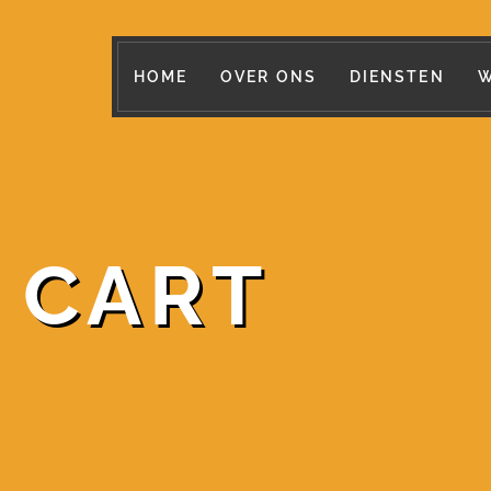
HOME
OVER ONS
DIENSTEN
W
 CART