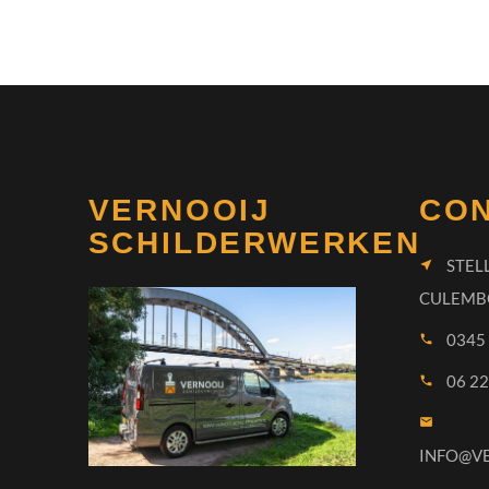
VERNOOIJ
CO
SCHILDERWERKEN
STEL
near_me
CULEMB
0345
call
06 22
call
email
INFO@V