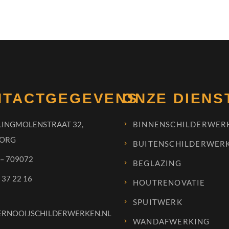
NTACTGEGEVENS
ONZE DIENS
LINGMOLENSTRAAT 32,
BINNENSCHILDERWER
ORG
BUITENSCHILDERWER
 – 709072
BEGLAZING
 37 22 16
HOUTRENOVATIE
SPUITWERK
ERNOOIJSCHILDERWERKEN.NL
WANDAFWERKING